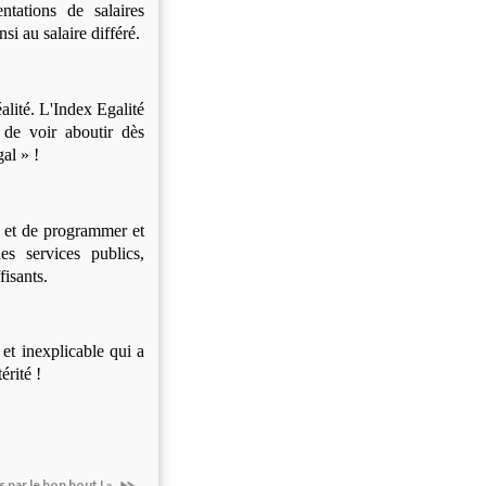
ntations de salaires
si au salaire différé.
alité. L'Index Egalité
 de voir aboutir dès
al » !
, et de programmer et
es services publics,
fisants.
 et inexplicable qui a
érité !
s par le bon bout ! »