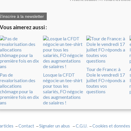
S'inscrire à la newsletter
Vous aimerez aussi :
Tour de France: à
Pas de
Losque la CFDT
Dole le vendredi 17
revalorisation des
négocie un tee-shirt
juillet FO réponds a
allocations
pour tous les
toutes vos
chômage pour la
salariés, FO négocie
questions
première fois en dix
des augmentations
ans
de salaires !
articles
Contact
Signaler un abus
C.G.U.
Cookies et données 