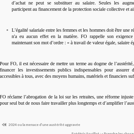
d’achat ne peut se substituer au salaire. Seules les augme
participent au financement de la protection sociale collective et ain
L’égalité salariale entre les femmes et les hommes doit être une ré
n'a eu aucun effet en la matière. FO rappelle son exigence
maintenant son mot d’ordre : « à travail de valeur égale, salaire ég
Pour FO, il est nécessaire de mettre un terme au dogme de l’austérité
financer les investissements publics indispensables pour assurer d
accessibles à tous, avec des moyens humains, matériels et financiers suf
FO réclame l’abrogation de la loi sur les retraites, une réforme injuste
pour seul but de nous faire travailler plus longtemps et d’amplifier l’aust
2024 ou la menace d’une austérité aggravée
Frédéric Souillot : « Prendre les chose