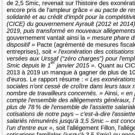
de 2,5 Smic, revenait sur l’histoire des exonérat
encore pris de l’ampleur grâce
au pacte de res
solidarité et au crédit d’impôt pour la compétitivi
(CICE) du gouvernement Ayrault (2012 et 2014
2019, puis transformé en nouveaux allégement
gouvernement vantait ainsi la
mesure phare d
dispositif
Pacte (agrémenté de mesures fiscale
entreprises), soit
l’exonération des cotisations
versées aux Urssaf (
zéro charges
) pour l’empl
er
Smic depuis le 1
janvier 2015
. Quant au CICE
2013 à 2019 un manque à gagner de plus de 100
d’euros. Le rapport résume :
Les exonérations
sociales n’ont cessé de croître dans leurs taux 
nombre de travailleurs concernés.
Ainsi,
en 
compte l’ensemble des allégements généraux, l
plus de 78
% de l’ensemble de l’assiette salaria
cotisations de notre pays – c’est-à-dire l’assiett
salariés rémunérés jusqu’à 3,5 Smic – est conc
l’un d’entre eux
, soit l’allégement Fillon, l’all
cotisations familiales (jusqu’à 3,5 Smic) ou enco