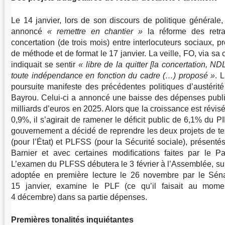
Le 14 janvier, lors de son discours de politique générale,
annoncé
remettre en chantier
la réforme des retra
concertation (de trois mois) entre interlocuteurs sociaux, 
de méthode et de format le 17 janvier. La veille, FO, via sa
indiquait se sentir
libre de la quitter [la concertation, N
toute indépendance en fonction du cadre (…) proposé
. 
poursuite manifeste des précédentes politiques d’austérit
Bayrou. Celui-ci a annoncé une baisse des dépenses publ
milliards d’euros en 2025. Alors que la croissance est révis
0,9%, il s’agirait de ramener le déﬁcit public de 6,1% du 
gouvernement a décidé de reprendre les deux projets de te
(pour l’État) et PLFSS (pour la Sécurité sociale), présent
Barnier et avec certaines modiﬁcations faites par le P
L’examen du PLFSS débutera le 3 février à l’Assemblée, sur
adoptée en première lecture le 26 novembre par le Sénat
15 janvier, examine le PLF (ce qu’il faisait au mom
4 décembre) dans sa partie dépenses.
Premières tonalités inquiétantes