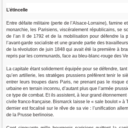
L’étincelle
Entre défaite militaire (perte de l’Alsace-Lorraine), famine e
monarchie, les Parisiens, viscéralement républicains, se 
de l’an II de 1792 et de la mobilisation pour défendre la 
l’avant-garde socialiste et une grande partie des travailleu
de la révolution de juin 1848 qui avait été la première à br
repris par les communards, face au bleu-blanc-rouge des Ver
La capitale étant solidement équipée pour se défendre, ta
qu’en artillerie, les stratèges prussiens préfèrent tenir le s
entrer leurs troupes dans Paris, ne prenant pas le risque d’
urbaine en terrain inconnu, d’autant plus que l’armée prussi
ce type de combat. Et ils assistent, à leur grand étonnement e
civile franco-française. Bismarck laisse le «
sale boulot
» à 
dernier est focalisé sur le rêve de sa vie : l’unification all
de la Prusse berlinoise.
Cent cinquante mille bourgeois parisiens quittent la capi