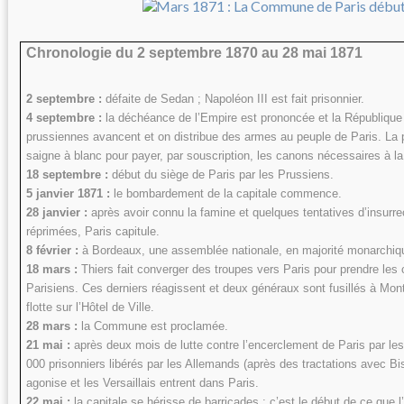
Chronologie du 2 septembre 1870 au 28 mai 1871
2 septembre :
défaite de Sedan ; Napoléon III est fait prisonnier.
4 septembre :
la déchéance de l’Empire est prononcée et la Républiqu
prussiennes avancent et on distribue des armes au peuple de Paris. La 
saigne à blanc pour payer, par souscription, les canons nécessaires à la
18 septembre :
début du siège de Paris par les Prussiens.
5 janvier 1871 :
le bombardement de la capitale commence.
28 janvier :
après avoir connu la famine et quelques tentatives d’insurre
réprimées, Paris capitule.
8 février :
à Bordeaux, une assemblée nationale, en majorité monarchiqu
18 mars :
Thiers fait converger des troupes vers Paris pour prendre les
Parisiens. Ces derniers réagissent et deux généraux sont fusillés à Mon
flotte sur l’Hôtel de Ville.
28 mars :
la Commune est proclamée.
21 mai :
après deux mois de lutte contre l’encerclement de Paris par les 
000 prisonniers libérés par les Allemands (après des tractations avec 
agonise et les Versaillais entrent dans Paris.
22 mai :
la capitale se hérisse de barricades ; c’est le début de ce que l’