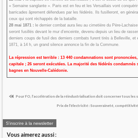
« Semaine sanglante ». Paris est en feu et les Versaillais vont conquéri
barricades âprement défendues par les fédérés. Ils fusilleront, en génér
ceux qui sont réchappés de la bataille.
28 mai 1871 :
le dernier combat aura lieu au cimetière du Père-Lachaise
seront fusillés devant le mur d’enceinte, devenu depuis un lieu de rass
derniers coups de fusil des derniers combats furent tirés à Belleville, e
1871, à 14 h, un grand silence annonce la fin de la Commune.
La répression est terrible : 13 440 condamnations sont prononcées,
capitale ; 26 seront exécutées. La majorité des fédérés condamnés 
bagnes en Nouvelle-Calédonie.
Pour FO, l’accélération de la réindustrialisation doit concerner tous les 
Prix de l’électricité : Souveraineté, compétitivi
S'inscrire à la newsletter
Vous aimerez aussi :