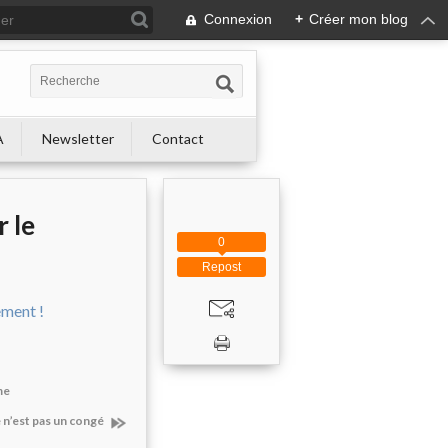
Connexion
+
Créer mon blog
A
Newsletter
Contact
r le
0
Repost
me
e n’est pas un congé