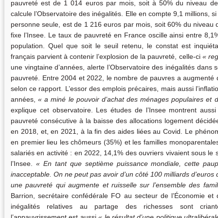
pauvreté est de 1 014 euros par mois, soit à 50% du niveau d
calcule l’Observatoire des inégalités. Elle en compte 9,1 millions, si
personne seule, est de 1 216 euros par mois, soit 60% du niveau
fixe l’Insee. Le taux de pauvreté en France oscille ainsi entre 8,1
population. Quel que soit le seuil retenu, le constat est inquiét
français parvient à contenir l’explosion de la pauvreté, celle-ci
reg
une vingtaine d’années, alerte l’Observatoire des inégalités dans s
pauvreté. Entre 2004 et 2022, le nombre de pauvres a augmenté d
selon ce rapport. L’essor des emplois précaires, mais aussi l’inflat
années,
a miné le pouvoir d’achat des ménages populaires et
explique cet observatoire. Les études de l’Insee montrent auss
pauvreté consécutive à la baisse des allocations logement déci
en 2018, et, en 2021, à la fin des aides liées au Covid. Le phén
en premier lieu les chômeurs (35%) et les familles monoparentales
salariés en activité : en 2022, 14,1% des ouvriers vivaient sous le 
l’Insee.
En tant que septième puissance mondiale, cette paup
inacceptable. On ne peut pas avoir d’un côté 100 milliards d’euros
une pauvreté qui augmente et ruisselle sur l’ensemble des famil
Barrion, secrétaire confédérale FO au secteur de l’Économie et d
inégalités relatives au partage des richesses sont cria
l’appauvrissement est aussi
le résultat d’une politique ultralibér