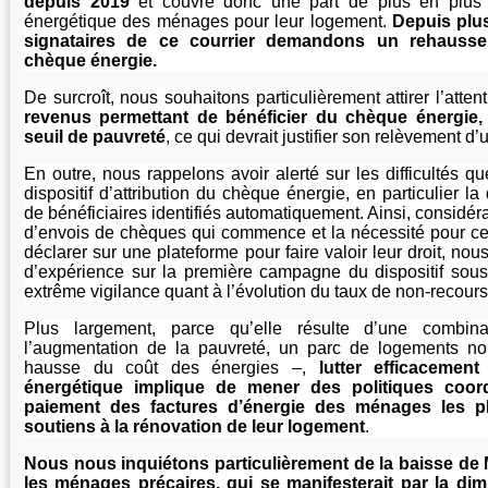
depuis 2019
et couvre donc une part de plus en plus r
énergétique des ménages pour leur logement.
Depuis plu
signataires de ce courrier demandons un rehaussem
chèque énergie.
De surcroît, nous souhaitons particulièrement attirer l’atten
revenus permettant de bénéficier du chèque énergie,
seuil de pauvreté
, ce qui devrait justifier son relèvement d
En outre, nous rappelons avoir alerté sur les difficultés q
dispositif d’attribution du chèque énergie, en particulier l
de bénéficiaires identifiés automatiquement. Ainsi, considér
d’envois de chèques qui commence et la nécessité pour c
déclarer sur une plateforme pour faire valoir leur droit, no
d’expérience sur la première campagne du dispositif sous
extrême vigilance quant à l’évolution du taux de non-recours
Plus largement, parce qu’elle résulte d’une combin
l’augmentation de la pauvreté, un parc de logements no
hausse du coût des énergies –,
lutter efficacement
énergétique implique de mener des politiques coor
paiement des factures d’énergie des ménages les p
soutiens à la rénovation de leur logement
.
Nous nous inquiétons particulièrement de la baisse d
les ménages précaires, qui se manifesterait par la dim