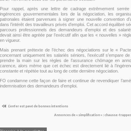
Pour rappel, après une lettre de cadrage extrêmement serré
ingérences gouvernementales lors de la négociation, les organisa
patronales étaient parvenues à signer une nouvelle convention 
dans l’intérêt des travailleurs privés d’emploi. Cet accord équilibré s
parcours professionnels des demandeurs d'emploi et des salarié
devait ainsi être agréée par l’exécutif afin que les « nouvelles » règ
en vigueur.
Mais prenant prétexte de l’échec des négociations sur le « Pacte
concernant uniquement les salariés séniors, l’exécutif s’empare de
prendre la main sur les règles de l’assurance chômage en ann
carence, alors même que cet échec est directement lié à l’ingére
constante et répétée tout au long de cette dernière négociation.
FO condamne cette façon de faire et continue de revendiquer l’améli
indemnisation des demandeurs d’emploi.
L’enfer est pavé de bonnes intentions
Annonces de « simplification » : chausse-trappe