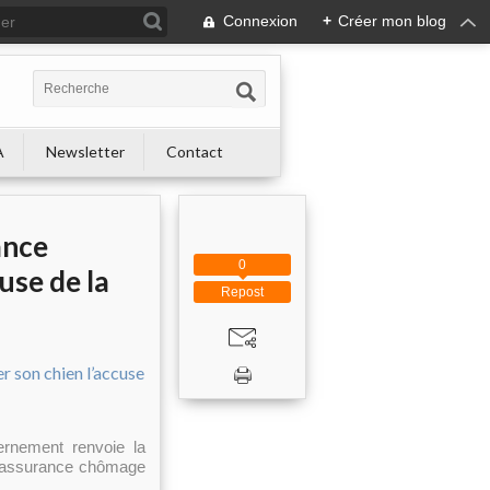
Connexion
+
Créer mon blog
A
Newsletter
Contact
ance
0
use de la
Repost
rnement renvoie la
 d’assurance chômage