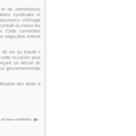
e et de nombreuses
tions syndicales et
d’assurance chômage
écurisait au mieux les
s. Cette convention
les négociées entrent
 de vie au travail »
 cette occasion pour
onçant un décret de
nce gouvernementale
oration des droits à
s et faux-semblants