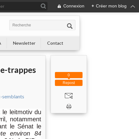
Connexion
+
Créer mon blog
A
Newsletter
Contact
se-trappes
0
Repost
le leitmotiv du
ril, notamment
ant le Sénat le
nte environ 84