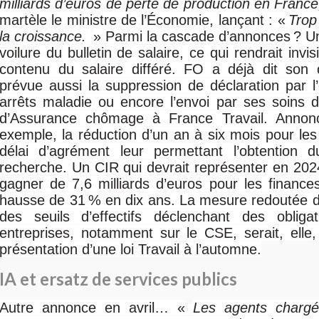
milliards d’euros de perte de production en France
martèle le ministre de l’Économie, lançant : «
Trop
la croissance.
» Parmi la cascade d’annonces
? U
voilure du bulletin de salaire, ce qui rendrait invisi
contenu du salaire différé. FO a déjà dit son o
prévue aussi la suppression de déclaration par 
arrêts maladie ou encore l’envoi par ses soins d
d’Assurance chômage à France Travail. Annon
exemple, la réduction d’un an à six mois pour les
délai d’agrément leur permettant l’obtention d
recherche. Un CIR qui devrait représenter en 20
gagner de 7,6 milliards d’euros pour les finance
hausse de 31
% en dix ans. La mesure redoutée d
des seuils d’effectifs déclenchant des obliga
entreprises, notamment sur le CSE, serait, elle
présentation d’une loi Travail à l’automne.
IA et ersatz de services publics
Autre annonce en avril… «
Les agents chargé