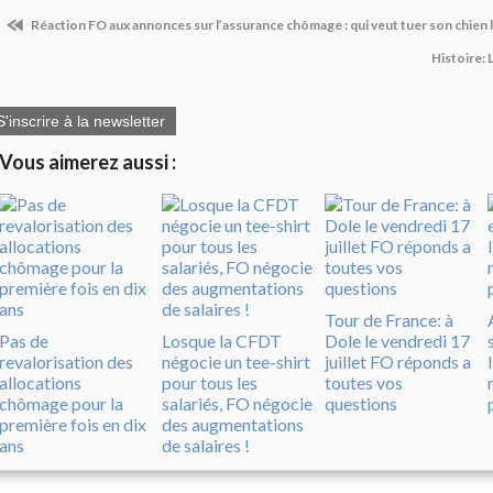
Réaction FO aux annonces sur l’assurance chômage : qui veut tuer son chien l
Histoire: 
S'inscrire à la newsletter
Vous aimerez aussi :
Tour de France: à
Pas de
Losque la CFDT
Dole le vendredi 17
revalorisation des
négocie un tee-shirt
juillet FO réponds a
allocations
pour tous les
toutes vos
chômage pour la
salariés, FO négocie
questions
première fois en dix
des augmentations
ans
de salaires !