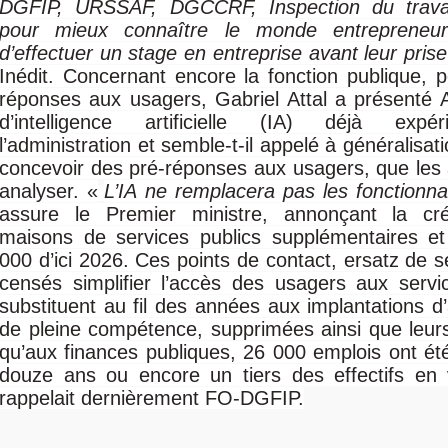
DGFIP, URSSAF, DGCCRF, Inspection du travai
pour mieux connaître le monde entrepreneurial
d’effectuer un stage en entreprise avant leur prise
Inédit. Concernant encore la fonction publique, po
réponses aux usagers, Gabriel Attal a présenté 
d’intelligence artificielle (IA) déjà exp
l’administration et semble-t-il appelé à généralisati
concevoir des pré-réponses aux usagers, que les
analyser. «
L’IA ne remplacera pas les fonctionna
assure le Premier ministre, annonçant la cr
maisons de services publics supplémentaires et 
000 d’ici 2026. Ces points de contact, ersatz de s
censés simplifier l’accès des usagers aux servi
substituent au fil des années aux implantations d’
de pleine compétence, supprimées ainsi que leur
qu’aux finances publiques, 26 000 emplois ont é
douze ans ou encore un tiers des effectifs en v
rappelait dernièrement FO-DGFIP.