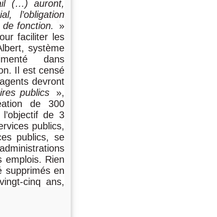
l (…) auront,
, l’obligation
 de fonction.
»
ur faciliter les
Albert, système
érimenté dans
on. Il est censé
 agents devront
ires publics
»,
éation de 300
l’objectif de 3
ervices publics,
ces publics, se
administrations
s emplois. Rien
té supprimés en
ingt-cinq ans,