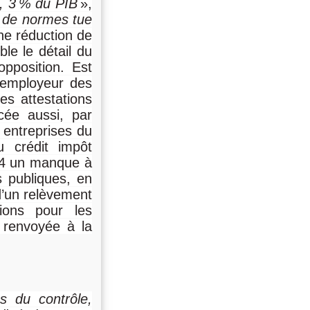
, 3
% du PIB
»,
 de normes tue
ne réduction de
ble le détail du
pposition. Est
l’employeur des
es attestations
cée aussi, par
 entreprises du
u crédit impôt
24 un manque à
s publiques, en
’un relèvement
tions pour les
, renvoyée à la
s du contrôle,