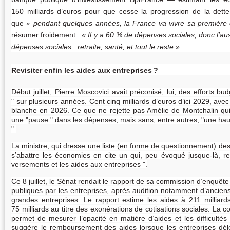
150 milliards d’euros pour que cesse la progression de la dette ―
que
pendant quelques années, la France va vivre sa première c
résumer froidement :
Il y a 60
% de dépenses sociales, donc l’aus
dépenses sociales : retraite, santé, et tout le reste
.
Revisiter enfin les aides aux entreprises
?
Début juillet, Pierre Moscovici avait préconisé, lui, des efforts bu
"
sur plusieurs années. Cent cinq milliards d’euros d’ici 2029, av
blanche en 2026. Ce que ne rejette pas Amélie de Montchalin qui
une "pause "
dans les dépenses, mais sans, entre autres, "une ha
"
.
La ministre, qui dresse une liste (en forme de questionnement) de
s’abattre les économies en cite un qui, peu évoqué jusque-là, reti
versements et les aides aux entreprises ".
Ce 8 juillet, le Sénat rendait le rapport de sa commission d’enquête s
publiques par les entreprises, après audition notamment d’ancien
grandes entreprises. Le rapport estime les aides à 211 milliar
75 milliards au titre des exonérations de cotisations sociales. La c
permet de mesurer l’opacité en matière d’aides et les difficultés 
suggère le remboursement des aides lorsque les entreprises dél