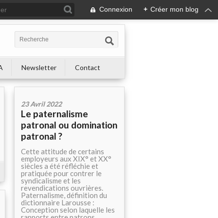
Connexion
+
Créer mon blog
A
Newsletter
Contact
23 Avril 2022
Le paternalisme
patronal ou domination
patronal ?
Cette attitude de certains
employeurs aux XIX° et XX°
siècles a été réfléchie et
pratiquée pour contrer le
syndicalisme et les
revendications ouvrières.
Paternalisme, définition du
dictionnaire Larousse :
Conception selon laquelle les
rapports entre patrons...