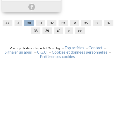
<<
<
1
2
30
31
32
33
34
35
36
37
0
0
38
39
40
5
6
>
>>
0
0
Top articles
Contact
Voir le profil de
sur le portail Overblog
Signaler un abus
C.G.U.
Cookies et données personnelles
Préférences cookies